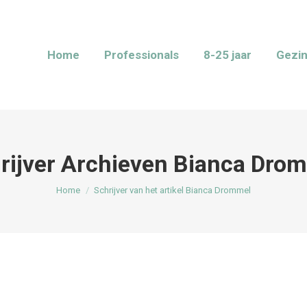
Home
Professionals
8-25 jaar
Gezi
rijver Archieven
Bianca Dro
Je bent hier:
Home
Schrijver van het artikel Bianca Drommel