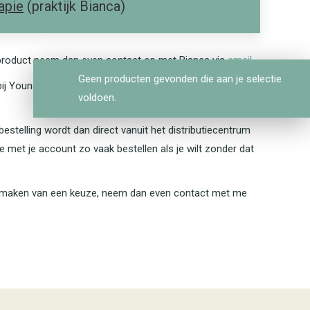
apie
(praktijk Bianca)
ek product neem dan even contact op met Bianca via
email
.
Geen producten gevonden die aan je selectie
ij Young Living. Wil je een olie met spoed ontvangen?
voldoen.
estelling wordt dan direct vanuit het distributiecentrum
e met je account zo vaak bestellen als je wilt zonder dat
j het maken van een keuze, neem dan even contact met me