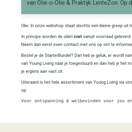
van Olie-o-Olie & Praktijk LenteZon. Op 
Olie: In onze webshop staat slechts een kleine greep uit
In principe worden de oliën
niet
vanuit voorraad geleverd 
Neem dan eerst even contact met ons op om te informere
Bestel je de StarterBundel? Dan heb je geluk, er wordt na
van Young Living naar je toegestuurd en dan heb je het me
je ergens aan vast zit.
Uiteraard is het hele assortiment van Young Living via on
op.
Voor ontspanning & welbevinden voor jou e