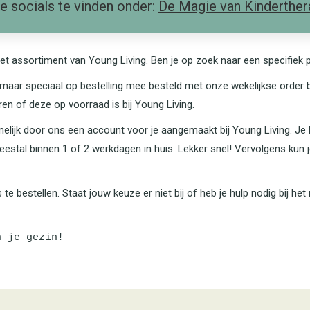
de socials te vinden onder:
De Magie van Kinderther
 het assortiment van Young Living. Ben je op zoek naar een specifi
maar speciaal op bestelling mee besteld met onze wekelijkse order b
n of deze op voorraad is bij Young Living.
melijk door ons een account voor je aangemaakt bij Young Living. Je b
estal binnen 1 of 2 werkdagen in huis. Lekker snel! Vervolgens kun j
s te bestellen. Staat jouw keuze er niet bij of heb je hulp nodig bi
n je gezin!